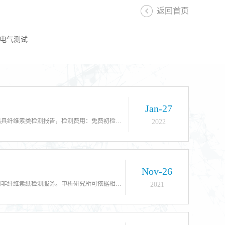
返回首页
电气测试
Jan-27
北京中科光析科学技术研究所，可依据相应检测标准进行MC、HPMC、HEC、CMC等各种纤维素类检测服务，检测周期：7-15个工作日出具纤维素类检测报告，检测费用：免费初检，根据客户检测需求以及实验复杂程度进行报价
2022
Nov-26
电气用非纤维素纸检测 北京中科光析科学技术研究所，可为您提供无填充聚芳酰胺纤维纸、填充玻璃砂纸、无机-有机混合纸等各种电气用非纤维素纸检测服务。中析研究所可依据相应检测标准进行透气性、介电常数、绝缘指数等各种电气用非纤维素纸检测服务，亦可根据客户需求设计方案，为客户提供非标检测服务。
2021