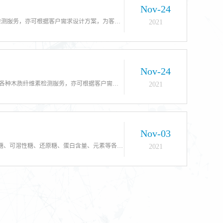
Nov-24
羟基纤维素检测 北京中科光析科学技术研究所，可依据相应检测标准进行稳定性、黏连性、PH值、水分、摩尔取代度等各种羟基纤维素检测服务，亦可根据客户需求设计方案，为客户提供非标检测服务。
2021
Nov-24
木质纤维素检测 北京中科光析科学技术研究所，可依据相应检测标准进行相对密度、保水性、附着力、保温性、隔热隔声性、绝缘强度等各种木质纤维素检测服务，亦可根据客户需求设计方案，为客户提供非标检测服务。
2021
Nov-03
检测服务：植物常规理化检测，北京中科光析科学技术研究所，可为您提供水分、灰分、粗脂肪、淀粉种类及含量、纤维素种类含量、多糖、可溶性糖、还原糖、蛋白含量、元素等各种植物常规理化检测服务。检测费用：免费初检，根据客户检测需求以及实验复杂程度进行报价。
2021