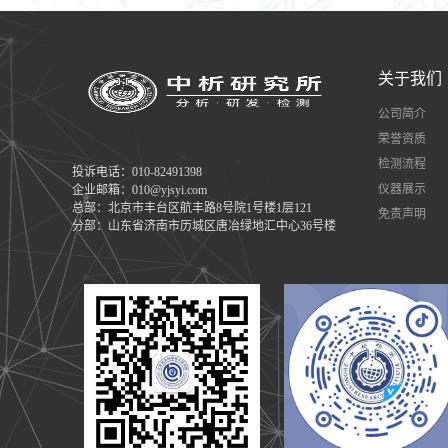
关于我们
公司简介
荣誉资质
检测流程
投诉电话：010-82491398
仪器展示
企业邮箱：010@yjsyi.com
总部：北京市丰台区航丰路8号院1号楼1层121
免责声明
分部：山东省济南市历城区唐冶绿地汇中心36号楼