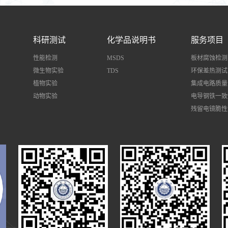
科研测试
化学品说明书
服务项目
性能检测
MSDS
板材腐蚀检测
微生物实验
TDS
环保差热测试
植物实验
集成电路质量
动物实验
电导钢铁一致
残留电镜脆性