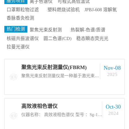
服务项目
离子色谱仪
可程式高低温试
验箱
口罩颗粒物过滤
塑料燃烧试验机
JPBJ-608 溶解氧
效率测试仪
测定仪
香脉香灸检测
热门检测
聚焦光束反射测
热裂解-色谱/质谱
量仪(FBRM)
联用仪
核磁共振波谱仪
圆二色谱(CD)
稳态瞬态荧光光
谱分析仪(PL测试)
拉曼光谱仪
（LAMAN）
聚焦光束反射测量仪(FBRM)
Nov-08
2025
聚焦光束反射测量仪是一种基于激光束反射原理的实时颗粒分析仪器，主要用于测量颗粒大小分布、浓度和形状等关键参数。该技术广泛应用于制药、化工和食品等行业，提供高精度数据以支持产品质量控制和过程优化。检测要点包括颗粒动态行为监测、粒度均匀性评估以及团聚现象分析。
高效液相色谱仪
Oct-30
2024
仪器名称： 高效液相色谱仪 型号 ：Sg-100c 生产厂家 ：美国应用分离公司 仪器主要功能及其用途 :应用于天然产物、有机化合物的制备、分离、纯化。