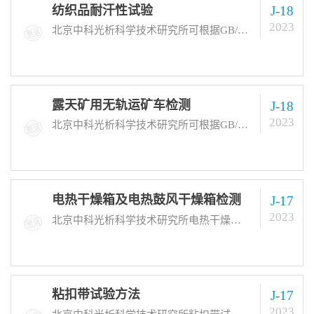
纺织品耐汗性试验
J-18
2023
北京中科光析科学技术研究所可根据GB/T 3903.11-2005 等相应纺织品耐汗性试验标准为您提供窗帘、鞋袜、衣服内底、衬里和内垫等各种纺织品耐汗性试验。工程师根据不同产品类型的特点也以及不同行业和不同国家的法规标准，选取相应的检测项目和方法。
露天矿用无轨运矿车检测
J-18
2023
北京中科光析科学技术研究所可根据GB/T 37923-2019等相应露天矿用无轨运矿车检测标准为您提供防水性能测试、载重能力、行驶稳定性测试、噪音等级、燃油消耗率测试、排放性能、制动性能测试等各种露天矿用无轨运矿车检测项目的分析测试服务。工程师根据不同产品类型的特点也以及不同行业和不同国家的法规标准，选取相应的检测项目和方法。
电热干燥箱及电热鼓风干燥箱检测
J-17
2023
北京中科光析科学技术研究所电热干燥箱及电热鼓风干燥箱检测标准：GB/T 32710.10-2016、GB/T 30435-2013等，可进行农产品、土壤、医疗器械、电子电器产品等各种样品的分析测试服务。检测周期：常规到样后7-15个工作日出具试验报告。
粘扣带试验方法
J-17
2023