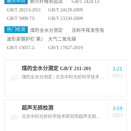
服务项目
耐火纤维制品试
GB/T 2424.12-
验方法 GB/T
2014 接触点和连
GB/T 28213-2011
GB/T 24129-2009
17911-2018
接件的硫化氢试
实验室玻璃仪器
胶鞋、运动鞋外
GB/T 5009.73-
GB/T 23330-2009
验导则
培养皿
底不留痕试验方
2003 粮食中二溴
服装 防雨性能要
法
热门检测
乙烷残留量的测
求
煤的全水分测定
涂料中挥发性有
定
GB/T 211-201
机化合物(VOC)释
波形梁钢护栏 第2
大气二氧化碳
放量的测定 GB/T
部分：三波形梁
(CO2)光腔衰荡光
GB/T 15057.2-
GB/T 17627-2019
37884-2019
钢护栏 GB/T
谱观测系统 GB/T
1994 化工用石灰
低压电气设备的
31439.2-2015
34415-2017
石中氧化钙和氧
高电压试验技术
化镁含量的测定
煤的全水分测定 GB/T 211-201
J-21
2023
煤的全水分测定 | 北京中科光析科学技术研究所煤中全水分测定方法如：GB/T 211-201等，可进行烟煤焦炭、硬煤、褐煤、无烟煤、煤油等各种样品的分析测试服务。检测周期：常规到样后7-15个工作日出具试验报告。
超声无损检测
J-19
2023
北京中科光析科学技术研究所超声无损检测标准：GB/T 11259-2015等，可进行焊接接头、铸件、锻件、管道、容器等各种样品的分析测试服务。检测周期：常规到样后7-15个工作日出具试验报告。