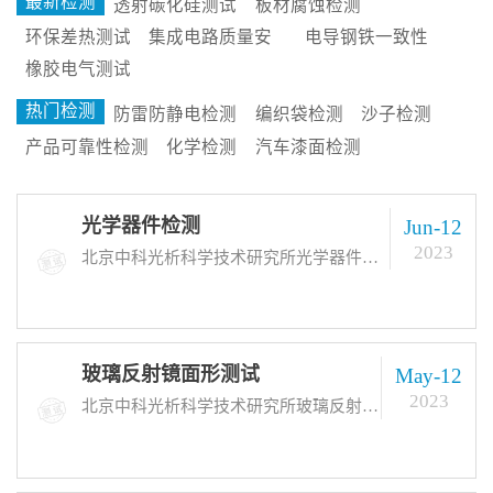
最新检测
透射碳化硅测试
板材腐蚀检测
环保差热测试
集成电路质量安
电导钢铁一致性
全性试验
分析
橡胶电气测试
热门检测
防雷防静电检测
编织袋检测
沙子检测
产品可靠性检测
化学检测
汽车漆面检测
光学器件检测
Jun-12
2023
北京中科光析科学技术研究所光学器件检测标准：GB/T 16530-1996、等，可进行光电子元器件、望远镜等各种样品透过率、反射率、折射率、散射率、色差、色温的分析测试服务。检测周期：常规到样后7-15个工作日出具试验报告。
玻璃反射镜面形测试
May-12
2023
北京中科光析科学技术研究所玻璃反射镜面形测试标准：GB/T 34334-2017等，可进行各种玻璃反射镜面的表面精度、形状、反射率等的分析测试服务。检测周期：常规到样后7-15个工作日出具玻璃反射镜面形测试报告