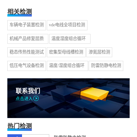
相关检测
车辆电子装置检测
vde电线全项目检测
机械产品修复层质
温度湿度组合循环
量检测
试验
稳态传热性能测试
密集型母线槽检测
渗氮层检测
低压电气设备检测
温度/湿度组合循环
防雷防静电检测
试验
联系我们
点击进入
热门检测