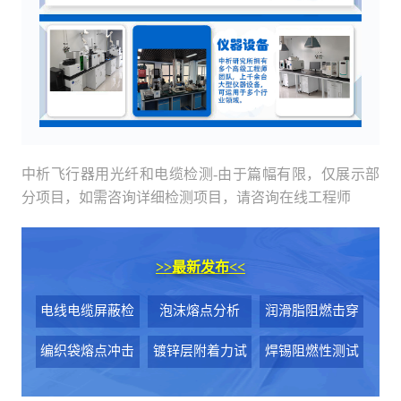
中析飞行器用光纤和电缆检测-由于篇幅有限，仅展示部
分项目，如需咨询详细检测项目，请咨询在线工程师
>>
最新发布
<<
电线电缆屏蔽检
泡沫熔点分析
润滑脂阻燃击穿
测
电压试验
编织袋熔点冲击
镀锌层附着力试
焊锡阻燃性测试
强度检测
验