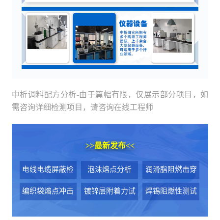
中析调料配方分析-由于篇幅有限，仅展示部分项目，如
需咨询详细检测项目，请咨询在线工程师
>>
最新发布
<<
电线电缆屏蔽检
泡沫熔点分析
润滑脂阻燃击穿
测
电压试验
编织袋熔点冲击
镀锌层附着力试
焊锡阻燃性测试
强度检测
验