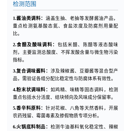
检测范围
1.酱油类调料：
涵盖生抽、老抽等发酵酱油产品，
重点检测氨基酸态氮、食盐浓度及防腐剂用量配
比。
2.食醋及酸味调料：
包括米醋、陈醋等液态酸味
剂，主要监测总酸度、不挥发酸含量与微生物污染
指标。
3.复合调味酱料：
涉及辣椒酱、豆瓣酱等混合型产
品，需验证各组分配比稳定性与防腐体系有效性。
4.粉末状调味料：
如鸡精、味精等固态调料，检测
重点包括水分活度、结块倾向及风味成分保留率。
5.香辛料原料：
针对花椒、八角等天然香料，开展
农药残留、霉菌毒素及掺假物质专项分析。
6.火锅底料制品：
检测牛油基料氧化稳定性、辣椒