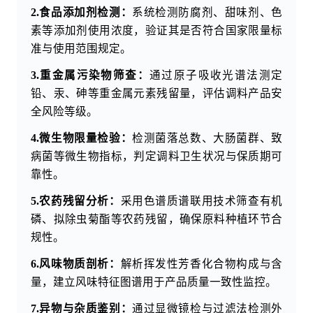
2.食品添加剂检测：
系统检测防腐剂、甜味剂、色
素等添加剂使用浓度，验证其是否符合国家限量标
准与使用范围规定。
3.重金属污染物筛查：
通过原子吸收光谱法测定
铅、汞、砷等重金属元素残留量，评估调料产品安
全风险等级。
4.微生物限量检验：
检测菌落总数、大肠菌群、致
病菌等微生物指标，判定调料卫生状况与保质期可
靠性。
5.农药残留分析：
采用色谱质谱联用技术筛查有机
磷、拟除虫菊酯等农药残留，确保原料种植环节合
规性。
6.风味物质剖析：
解析挥发性芳香化合物构成与含
量，建立风味特征图谱用于产品质量一致性监控。
7.异物与杂质鉴别：
通过显微镜检与过滤法检测外