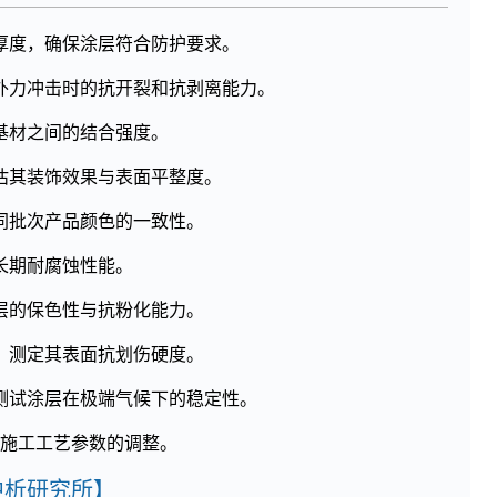
厚度，确保涂层符合防护要求。
外力冲击时的抗开裂和抗剥离能力。
基材之间的结合强度。
估其装饰效果与表面平整度。
同批次产品颜色的一致性。
长期耐腐蚀性能。
层的保色性与抗粉化能力。
，测定其表面抗划伤硬度。
测试涂层在极端气候下的稳定性。
施工工艺参数的调整。
中析研究所】