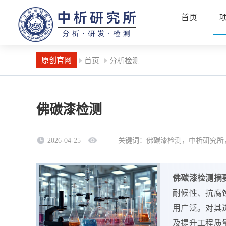
首页
原创官网
首页
分析检测
佛碳漆检测
2026-04-25
关键词：佛碳漆检测，中析研究所，
佛碳漆检测摘
耐候性、抗腐
用广泛。对其
及提升工程质