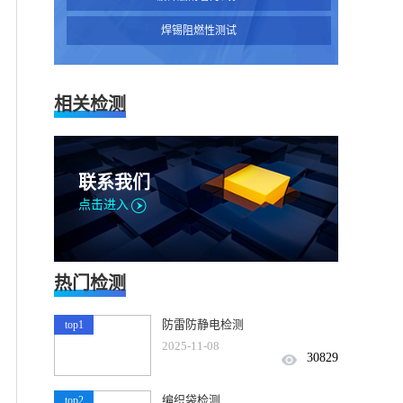
焊锡阻燃性测试
相关检测
联系我们
点击进入
热门检测
防雷防静电检测
top1
2025-11-08
30829
编织袋检测
top2