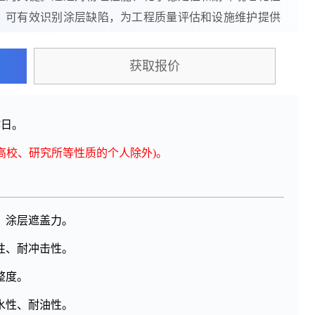
，可有效识别涂层缺陷，为工程质量评估和设施维护提供
获取报价
作日。
(高校、研究所等性质的个人除外)。
、涂层遮盖力。
性、耐冲击性。
整度。
水性、耐油性。