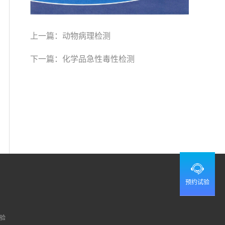
上一篇：
动物病理检测
下一篇：
化学品急性毒性检测
预约试验
验