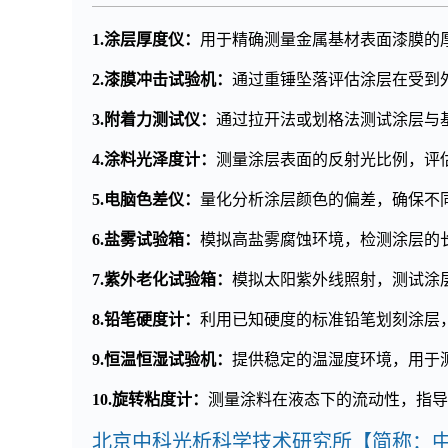
1.涂层厚度仪：
用于精确测量金属基材表面漆膜的
2.漆膜冲击试验机：
通过重锤坠落评估涂层在受到
3.附着力测试仪：
通过拉开法或划格法测试涂层与
4.涂料光泽度计：
测量涂层表面的反射光比例，评
5.电脑色差仪：
量化分析涂层颜色的偏差，确保不
6.盐雾试验箱：
模拟高盐雾腐蚀环境，检测涂层的
7.紫外老化试验箱：
模拟太阳紫外线照射，测试涂
8.铅笔硬度计：
利用已知硬度的标准铅笔划刻涂层
9.恒温恒湿试验机：
提供稳定的温湿度环境，用于
10.旋转粘度计：
测量涂料在液态下的流动性，指导
北京中科光析科学技术研究所【简称：