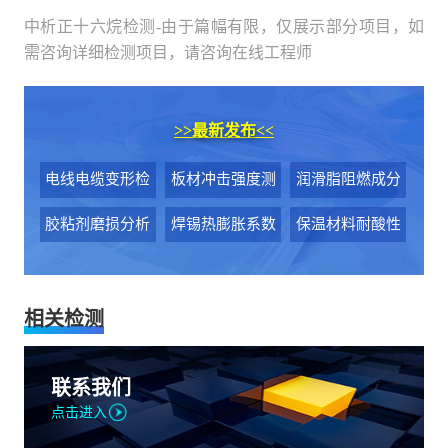
中析正十六烷检测-由于篇幅有限，仅展示部分项目，如
需咨询详细检测项目，请咨询在线工程师
>>
最新发布
<<
电线电缆变形检
板材冲击强度测
润滑脂阻燃成分
测
试
分析试验
胶粘剂磨损分析
焊锡热膨胀系数
保温材料耐酸性
测试
试验
相关检测
联系我们
点击进入