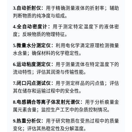
3.自动折射仪：
用于精确测量液体的折射率；辅助
判断物质的纯净度与组成。
4.全自动密度计：
用于测定特定温度下的液体密
度；反映物质的物理特征。
5.微量水分测定仪：
利用电化学滴定原理检测微量
水含量；确保材料的化学稳定性。
6.运动粘度测定仪：
用于测量流体在特定温度下的
流动特性；评估其润滑与传输性能。
7.闭口闪点测试仪：
用于测定样品的闪点值；评估
其在储存和运输过程中的安全性。
8.电感耦合等离子体发射光谱仪：
用于分析痕量金
属元素含量；监控生产工艺中的杂质控制情况。
9.热重分析仪：
用于研究物质在受热过程中的质量
变化；评估其热稳定性及分解温度。