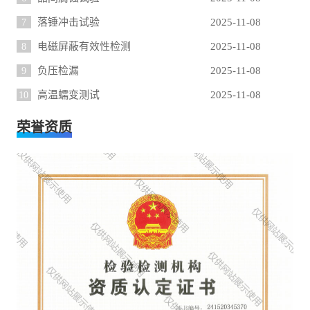
7
落锤冲击试验
2025-11-08
8
电磁屏蔽有效性检测
2025-11-08
9
负压检漏
2025-11-08
10
高温蠕变测试
2025-11-08
荣誉资质