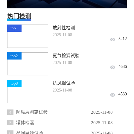
热门检测
放射性检测
top1
2025-11-08
5212
氦气检漏试验
top2
2025-11-08
4686
抗风揭试验
top3
2025-11-08
4530
4
防腐层剥离试验
2025-11-08
5
罐体检漏
2025-11-08
6
晶间腐蚀试验
2025-11-08