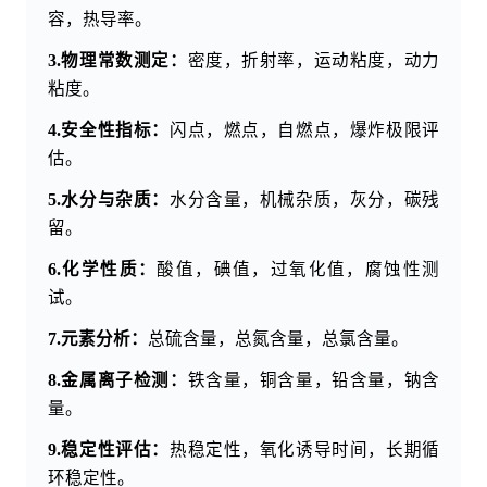
容，热导率。
3.物理常数测定：
密度，折射率，运动粘度，动力
粘度。
4.安全性指标：
闪点，燃点，自燃点，爆炸极限评
估。
5.水分与杂质：
水分含量，机械杂质，灰分，碳残
留。
6.化学性质：
酸值，碘值，过氧化值，腐蚀性测
试。
7.元素分析：
总硫含量，总氮含量，总氯含量。
8.金属离子检测：
铁含量，铜含量，铅含量，钠含
量。
9.稳定性评估：
热稳定性，氧化诱导时间，长期循
环稳定性。