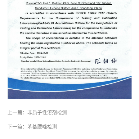
上一篇：
非质子性溶剂检测
下一篇：
苯基脲唑检测