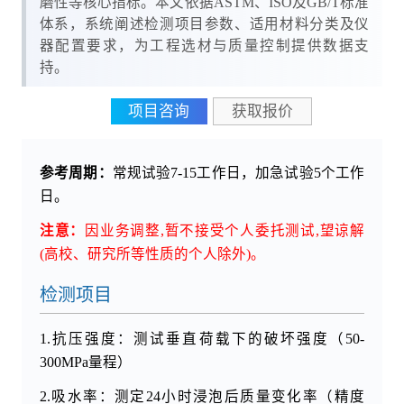
磨性等核心指标。本文依据ASTM、ISO及GB/T标准
体系，系统阐述检测项目参数、适用材料分类及仪
器配置要求，为工程选材与质量控制提供数据支
持。
项目咨询
获取报价
参考周期：
常规试验7-15工作日，加急试验5个工作
日。
注意：
因业务调整,暂不接受个人委托测试,望谅解
(高校、研究所等性质的个人除外)。
检测项目
1.抗压强度：测试垂直荷载下的破坏强度（50-
300MPa量程）
2.吸水率：测定24小时浸泡后质量变化率（精度