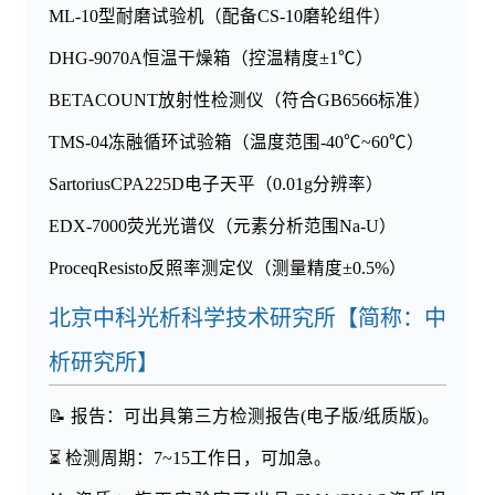
ML-10型耐磨试验机（配备CS-10磨轮组件）
DHG-9070A恒温干燥箱（控温精度±1℃）
BETACOUNT放射性检测仪（符合GB6566标准）
TMS-04冻融循环试验箱（温度范围-40℃~60℃）
SartoriusCPA225D电子天平（0.01g分辨率）
EDX-7000荧光光谱仪（元素分析范围Na-U）
ProceqResisto反照率测定仪（测量精度±0.5%）
北京中科光析科学技术研究所【简称：中
析研究所】
📝 报告：可出具第三方检测报告(电子版/纸质版)。
⏳ 检测周期：7~15工作日，可加急。