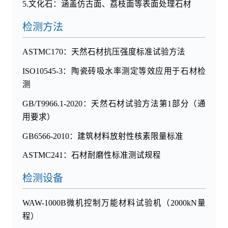
5.文化石：涵盖仿古面、荔枝面等表面处理石材
检测方法
ASTMC170：天然石材抗压强度标准试验方法
ISO10545-3：陶瓷砖吸水率测定等效应用于石材检
测
GB/T9966.1-2020：天然石材试验方法第1部分（通
用要求）
GB6566-2010：建筑材料放射性核素限量标准
ASTMC241：石材耐磨性标准测试规程
检测设备
WAW-1000B微机控制万能材料试验机（2000kN量
程）